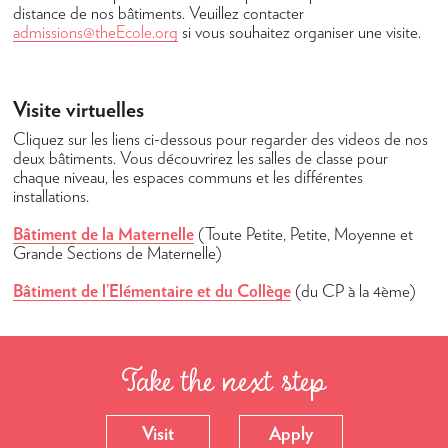
Nouvelles et courriers
distance de nos bâtiments. Veuillez contacter
admissions@theEcole.org
si vous souhaitez organiser une visite.
Événements et Calendrier
Calendrier
Visite virtuelles
LogIn
Cliquez sur les liens ci-dessous pour regarder des videos de nos
deux bâtiments. Vous découvrirez les salles de classe pour
chaque niveau, les espaces communs et les différentes
installations.
Bâtiment de la Maternelle
(Toute Petite, Petite, Moyenne et
Grande Sections de Maternelle)
Bâtiment de l’Elémentaire et du Collège
(du CP à la 4ème)
Take the next step
Visit
Apply