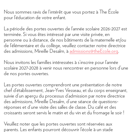
Admissions
Comment procéder
Nous sommes ravis de l’intérêt que vous portez à The École
pour l’éducation de votre enfant.
Portes Ouvertes
La période des portes ouvertes de l’année scolaire 2026-2027 est
Frais de scolarité
terminée. Si vous êtes intéressé par une visite privée, en
personne ou à distance, de nos bâtiments de la maternelle et/ou
High School Placement
de l’élémentaire et du collège, veuillez contacter notre directrice
des admissions, Mireille Desalm, à
admissions@theEcole.org
.
Aide financière
Nous invitons les familles intéressées à s’inscrire pour l’année
Foire aux questions
scolaire 2027-2028 à venir nous rencontrer en personne lors d’une
de nos portes ouvertes.
Programme Scolaire
Maternelle
Les portes ouvertes comprendront une présentation de notre
chef d’établissement, Jean-Yves Vesseau, et du corps enseignant,
Élémentaire
suivie d’un aperçu du processus d’admission par notre directrice
des admissions, Mireille Desalm, d’une séance de questions-
Collège
réponses et d’une visite des salles de classe. Du café et des
croissants seront servis le matin et du vin et du fromage le soir !
Lycée
Veuillez noter que les portes ouvertes sont réservées aux
Réussite des élèves
parents. Les enfants pourront découvrir l’école à un stade