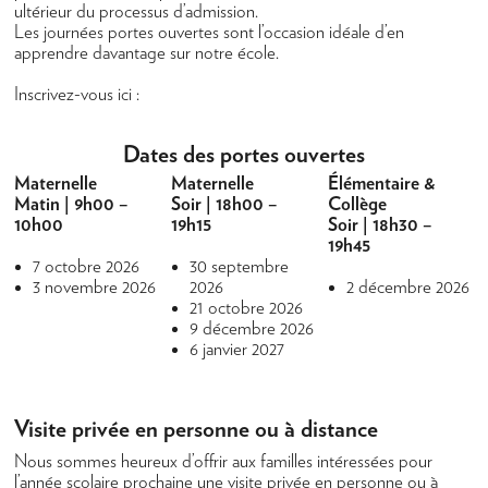
ultérieur du processus d’admission.
Vie Scolaire
Les journées portes ouvertes sont l’occasion idéale d’en
apprendre davantage sur notre école.
Activités périscolaires
Inscrivez-vous ici :
Déjeuner
Transport
Dates des portes ouvertes
Les uniformes
Maternelle
Maternelle
Élémentaire &
Matin | 9h00 –
Soir | 18h00 –
Collège
Les camps
10h00
19h15
Soir | 18h30 –
19h45
Camp d’été 2026
7 octobre 2026
30 septembre
3 novembre 2026
2026
2 décembre 2026
Communauté
21 octobre 2026
9 décembre 2026
Enseignants et Administration
6 janvier 2027
Témoignages des Parents
Association des Parents
Visite privée en personne ou à distance
Nouvelles & Calendrier
Nous sommes heureux d’offrir aux familles intéressées pour
l’année scolaire prochaine une visite privée en personne ou à