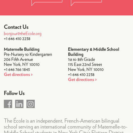
Contact Us
bonjour@theEcole.org
+1 646 410 2238
Maternelle Building
Elementary & Middle School
Pre-Nursery to Kindergarten
Building
206 Fifth Avenue
1st to 8th Grade
New York, NY 10010
115 East 22nd Street
+1 646 766 1843
New York, NY 10010
Get directions
+1 646 410 2238
Get directions
Follow Us
The École is an independent, French-American bilingual
school serving an international community of Maternelle-to-