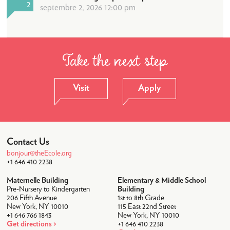
2
septembre 2, 2026 12:00 pm
Vie Scolaire
Activités périscolaires
Déjeuner
Take the next step
Transport
Les uniformes
Visit
Apply
Les camps
Camp d’été 2026
Communauté
Contact Us
bonjour@theEcole.org
Enseignants et Administration
+1 646 410 2238
Témoignages des Parents
Maternelle Building
Elementary & Middle School
Pre-Nursery to Kindergarten
Building
Association des Parents
206 Fifth Avenue
1st to 8th Grade
New York, NY 10010
115 East 22nd Street
Nouvelles & Calendrier
+1 646 766 1843
New York, NY 10010
Get directions
+1 646 410 2238