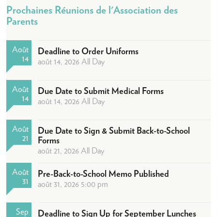
Admissions
Prochaines Réunions de l'Association des
Comment procéder
Parents
Portes Ouvertes
Août
Deadline to Order Uniforms
Frais de scolarité
14
août 14, 2026 All Day
High School Placement
Aide financière
Août
Due Date to Submit Medical Forms
14
août 14, 2026 All Day
Foire aux questions
Programme Scolaire
Août
Due Date to Sign & Submit Back-to-School
21
Maternelle
Forms
août 21, 2026 All Day
Élémentaire
Août
Collège
Pre-Back-to-School Memo Published
31
août 31, 2026 5:00 pm
Lycée
Réussite des élèves
Sep
Deadline to Sign Up for September Lunches