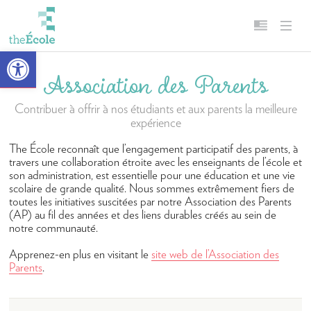
Ouvrir la barre d’outils
Association des Parents
À propos
Français
Contribuer à offrir à nos étudiants et aux parents la meilleure
Notre Mission
English
expérience
Chef d’établissement
The École reconnaît que l’engagement participatif des parents, à
Campus
travers une collaboration étroite avec les enseignants de l’école et
son administration, est essentielle pour une éducation et une vie
Histoire
scolaire de grande qualité. Nous sommes extrêmement fiers de
toutes les initiatives suscitées par notre Association des Parents
Accréditation et affiliations
(AP) au fil des années et des liens durables créés au sein de
notre communauté.
The École en chiffres
Apprenez-en plus en visitant le
site web de l’Association des
Diversité, équité, inclusion et appartenance
Parents
.
Carrières